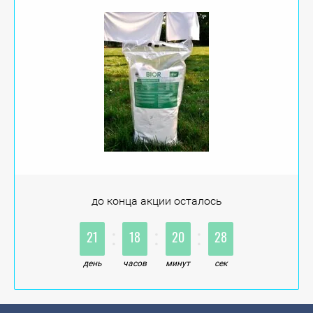
до конца акции осталось
:
:
:
2
1
1
8
2
0
2
7
день
часов
минут
сек